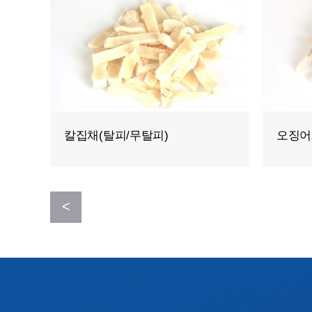
오징어링(탈피/무탈피)
몸통탈