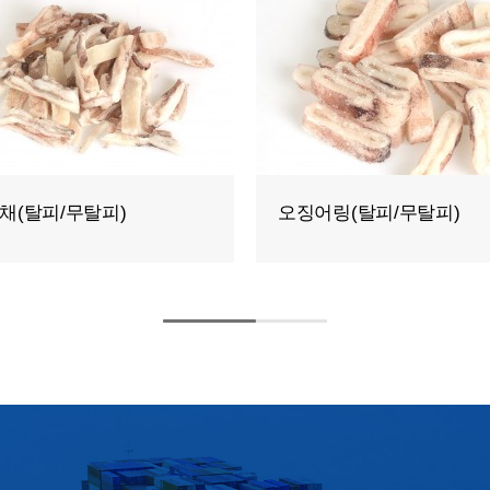
피칼집
몸통채 (탈피/무탈피)