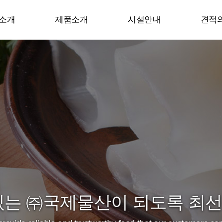
소개
제품소개
시설안내
견적
소개
HACCP시설
연혁
공장작업전경
증서
HACCP제품생산공정
시는길
있는 ㈜국제물산이 되도록 최
있는 ㈜국제물산이 되도록 최
있는 ㈜국제물산이 되도록 최