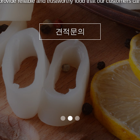
 provide reliable and trustworthy food that our customers c
 provide reliable and trustworthy food that our customers c
 provide reliable and trustworthy food that our customers c
견적문의
견적문의
견적문의
견적문의
견적문의