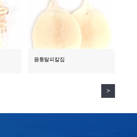
오징어할복(탈피/무탈피)
순