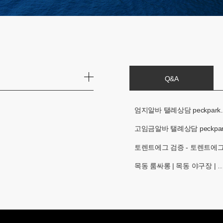
Q&A
엄지알바 탤례상담 peckpark
고임금알바 탤례상담 peckpa
토렌트에그 검증 - 토렌트에
목동 룸싸롱 | 목동 야구장 | 